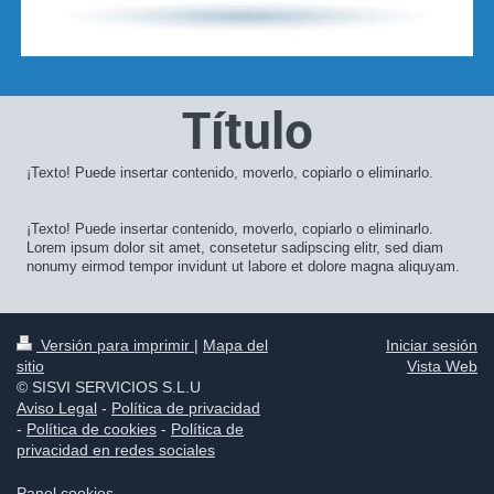
Título
¡Texto! Puede insertar contenido, moverlo, copiarlo o eliminarlo.
¡Texto! Puede insertar contenido, moverlo, copiarlo o eliminarlo.
Lorem ipsum dolor sit amet, consetetur sadipscing elitr, sed diam
nonumy eirmod tempor invidunt ut labore et dolore magna aliquyam.
Versión para imprimir
|
Mapa del
Iniciar sesión
sitio
Vista Web
© SISVI SERVICIOS S.L.U
Aviso Legal
-
Política de privacidad
-
Política de cookies
-
Política de
privacidad en redes sociales
Panel cookies